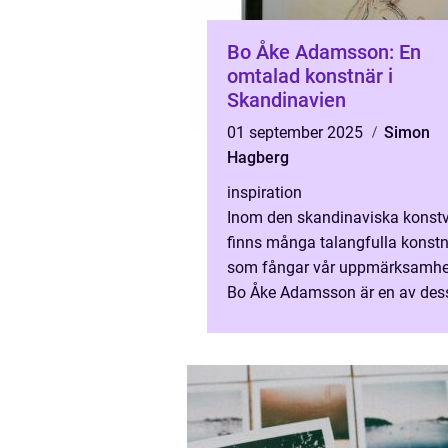
Bo Åke Adamsson: En
omtalad konstnär i
Skandinavien
01 september 2025
Simon
Hagberg
inspiration
Inom den skandinaviska konst
finns många talangfulla konstn
som fångar vår uppmärksamhe
Bo Åke Adamsson är en av des
Hans arbete har bli...