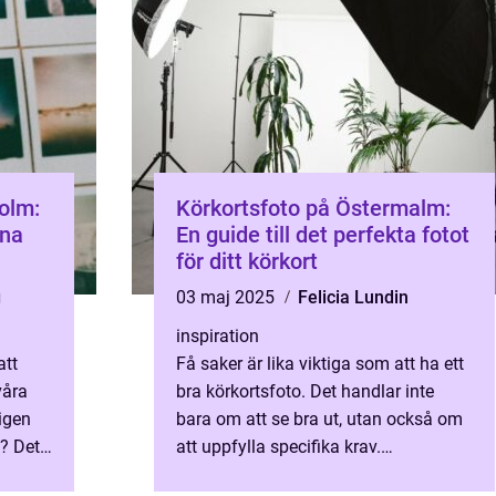
holm:
Körkortsfoto på Östermalm:
ina
En guide till det perfekta fotot
för ditt körkort
g
03 maj 2025
Felicia Lundin
inspiration
att
Få saker är lika viktiga som att ha ett
våra
bra körkortsfoto. Det handlar inte
igen
bara om att se bra ut, utan också om
? Det
att uppfylla specifika krav.
Körkortsfoto Östermalm &aum...