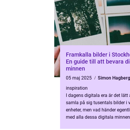
Framkalla bilder i Stock
En guide till att bevara d
minnen
05 maj 2025
Simon Hagber
inspiration
I dagens digitala era är det lätt 
samla på sig tusentals bilder i 
enheter, men vad händer egentl
med alla dessa digitala minnen
finns en särskild char...