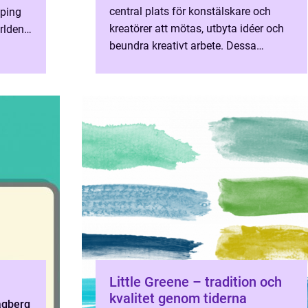
central plats för konstälskare och
öping
kreatörer att mötas, utbyta idéer och
rlden
beundra kreativt arbete. Dessa
utrymmen fungerar som en brygg...
Little Greene – tradition och
kvalitet genom tiderna
agberg