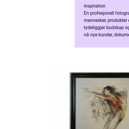
inspiration
En profesjonell fotogra
mennesker, produkter og
tydeliggjør budskap og
nå nye kunder, dokumen
identitet over tid. Man