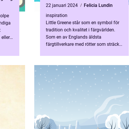
22 januari 2024
Felicia Lundin
inspiration
tolpe
Little Greene står som en symbol för
ndiga
tradition och kvalitet i färgvärlden.
t
Som en av Englands äldsta
eller
färgtillverkare med rötter som sträcker
sig tillbaka till ...