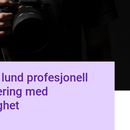
ofesjonell
ering med
ghet