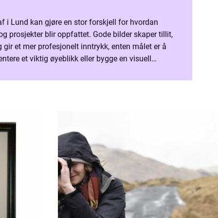
f i Lund kan gjøre en stor forskjell for hvordan
 prosjekter blir oppfattet. Gode bilder skaper tillit,
 gir et mer profesjonelt inntrykk, enten målet er å
tere et viktig øyeblikk eller bygge en visuell
ge bedrifter og privatpersoner i S...