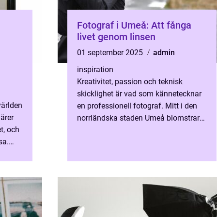
Fotograf i Umeå: Att fånga
livet genom linsen
01 september 2025
admin
inspiration
Kreativitet, passion och teknisk
skicklighet är vad som kännetecknar
världen
en professionell fotograf. Mitt i den
ärer
norrländska staden Umeå blomstrar
t, och
fotografering i olika former, och det ...
sa.