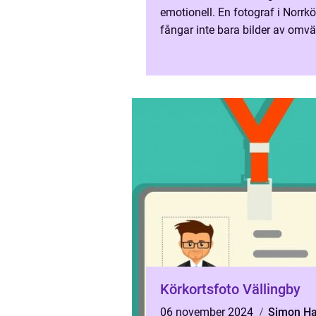
emotionell. En fotograf i Norrk
fångar inte bara bilder av omvä
utan väver också ...
Körkortsfoto Vällingby
06 november 2024
Simon H