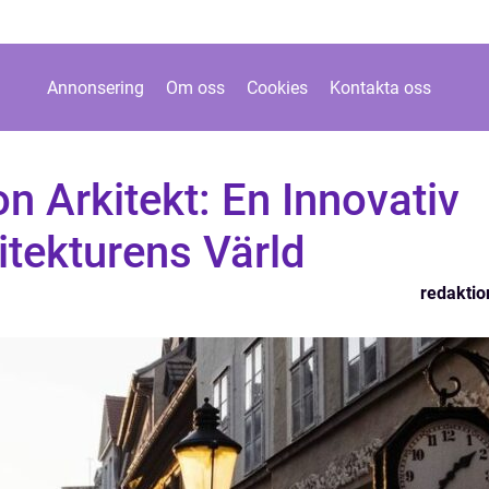
Annonsering
Om oss
Cookies
Kontakta oss
n Arkitekt: En Innovativ
itekturens Värld
redaktio