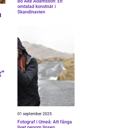
Bo Åke Adamsson: En
omtalad konstnär i
Skandinavien
n
t”
01 september 2025
Fotograf i Umeå: Att fånga
livet genom linsen