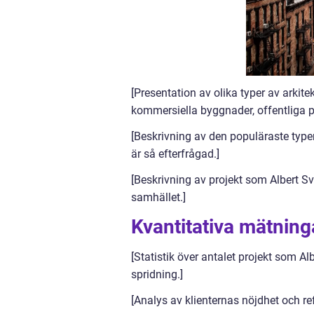
[Presentation av olika typer av arkite
kommersiella byggnader, offentliga p
[Beskrivning av den populäraste type
är så efterfrågad.]
[Beskrivning av projekt som Albert S
samhället.]
Kvantitativa mätning
[Statistik över antalet projekt som A
spridning.]
[Analys av klienternas nöjdhet och ref