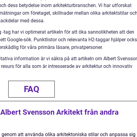
t och dess betydelse inom arkitekturbranschen. Vi har utforskat
a mätningar om företaget, skillnader mellan olika arkitektstilar oc
nackdelar med dessa.
 -tag har vi optimerat artikeln för att öka sannolikheten att den
ett Google-sök. Punktlistor och relevanta H2-taggar hjälper ock
verskådlig för våra primära läsare, privatpersoner.
ativa information är vi säkra på att artikeln om Albert Svensso
 resurs för alla som är intresserade av arkitektur och innovativ
FAQ
 Albert Svensson Arkitekt från andra
ig genom att använda olika arkitektoniska stilar och anpassa sig