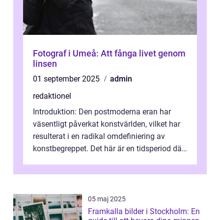
Fotograf i Umeå: Att fånga livet genom
linsen
01 september 2025
admin
redaktionel
Introduktion: Den postmoderna eran har
väsentligt påverkat konstvärlden, vilket har
resulterat i en radikal omdefiniering av
konstbegreppet. Det här är en tidsperiod där
traditionella konventioner ifr...
05 maj 2025
Framkalla bilder i Stockholm: En