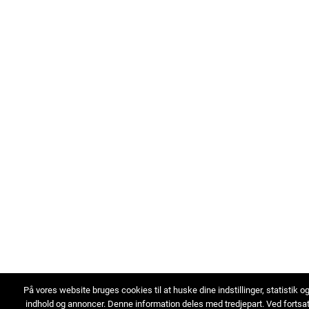
På vores website bruges cookies til at huske dine indstillinger, statistik o
indhold og annoncer. Denne information deles med tredjepart. Ved fortsa