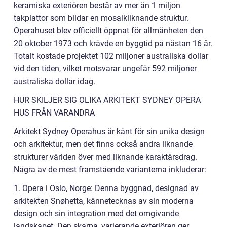
keramiska exteriören består av mer än 1 miljon
takplattor som bildar en mosaikliknande struktur.
Operahuset blev officiellt öppnat för allmänheten den
20 oktober 1973 och krävde en byggtid på nästan 16 år.
Totalt kostade projektet 102 miljoner australiska dollar
vid den tiden, vilket motsvarar ungefär 592 miljoner
australiska dollar idag.
HUR SKILJER SIG OLIKA ARKITEKT SYDNEY OPERA
HUS FRÅN VARANDRA
Arkitekt Sydney Operahus är känt för sin unika design
och arkitektur, men det finns också andra liknande
strukturer världen över med liknande karaktärsdrag.
Några av de mest framstående varianterna inkluderar:
1. Opera i Oslo, Norge: Denna byggnad, designad av
arkitekten Snøhetta, kännetecknas av sin moderna
design och sin integration med det omgivande
landskapet. Den skarpa, varierande exteriören ger