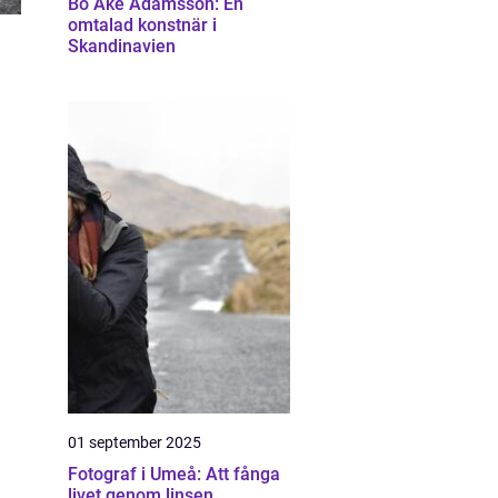
Bo Åke Adamsson: En
omtalad konstnär i
Skandinavien
01 september 2025
Fotograf i Umeå: Att fånga
livet genom linsen