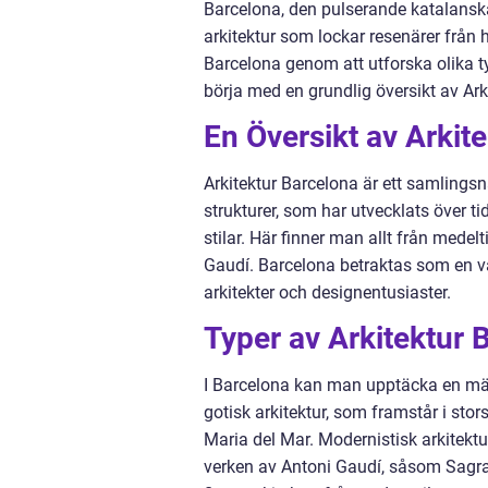
Barcelona, den pulserande katalanska
arkitektur som lockar resenärer från h
Barcelona genom att utforska olika ty
börja med en grundlig översikt av Ark
En Översikt av Arkit
Arkitektur Barcelona är ett samlin
strukturer, som har utvecklats över ti
stilar. Här finner man allt från medel
Gaudí. Barcelona betraktas som en v
arkitekter och designentusiaster.
Typer av Arkitektur 
I Barcelona kan man upptäcka en mäng
gotisk arkitektur, som framstår i st
Maria del Mar. Modernistisk arkitekt
verken av Antoni Gaudí, såsom Sagra