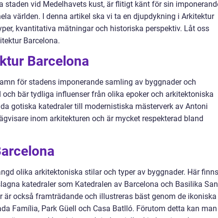
 staden vid Medelhavets kust, är flitigt känt för sin imponerand
ela världen. I denna artikel ska vi ta en djupdykning i Arkitektur
per, kvantitativa mätningar och historiska perspektiv. Låt oss
itektur Barcelona.
ektur Barcelona
gsnamn för stadens imponerande samling av byggnader och
d och bär tydliga influenser från olika epoker och arkitektoniska
tida gotiska katedraler till modernistiska mästerverk av Antoni
ägvisare inom arkitekturen och är mycket respekterad bland
Barcelona
d olika arkitektoniska stilar och typer av byggnader. Här finn
orslagna katedraler som Katedralen av Barcelona och Basilika San
ur är också framträdande och illustreras bäst genom de ikoniska
da Família, Park Güell och Casa Batlló. Förutom detta kan man