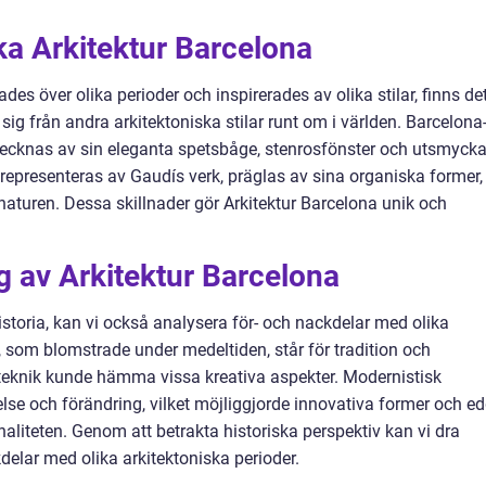
ika Arkitektur Barcelona
ades över olika perioder och inspirerades av olika stilar, finns de
g från andra arkitektoniska stilar runt om i världen. Barcelona
etecknas av sin eleganta spetsbåge, stenrosfönster och utsmyck
m representeras av Gaudís verk, präglas av sina organiska former,
l naturen. Dessa skillnader gör Arkitektur Barcelona unik och
 av Arkitektur Barcelona
historia, kan vi också analysera för- och nackdelar med olika
ur, som blomstrade under medeltiden, står för tradition och
teknik kunde hämma vissa kreativa aspekter. Modernistisk
else och förändring, vilket möjliggjorde innovativa former och e
naliteten. Genom att betrakta historiska perspektiv kan vi dra
delar med olika arkitektoniska perioder.