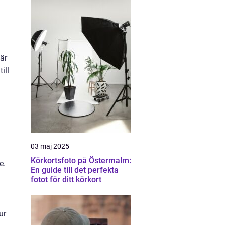
är
ill
03 maj 2025
Körkortsfoto på Östermalm:
e.
En guide till det perfekta
fotot för ditt körkort
ur