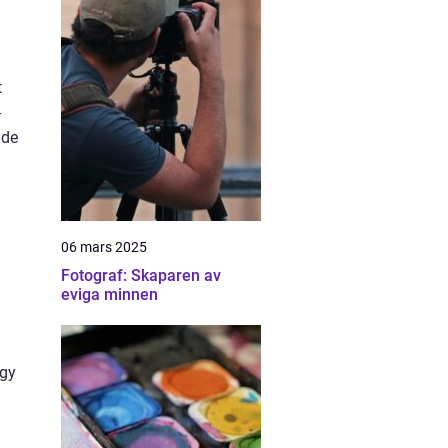
t
-
ade
06 mars 2025
Fotograf: Skaparen av
eviga minnen
dgy