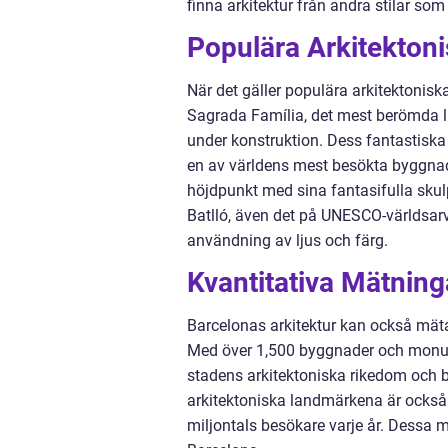
finna arkitektur från andra stilar som
Populära Arkitektoni
När det gäller populära arkitektonis
Sagrada Família, det mest berömda la
under konstruktion. Dess fantastiska h
en av världens mest besökta byggnad
höjdpunkt med sina fantasifulla skul
Batlló, även det på UNESCO-världsarv
användning av ljus och färg.
Kvantitativa Mätning
Barcelonas arkitektur kan också mätas
Med över 1,500 byggnader och monume
stadens arkitektoniska rikedom och b
arkitektoniska landmärkena är också
miljontals besökare varje år. Dessa 