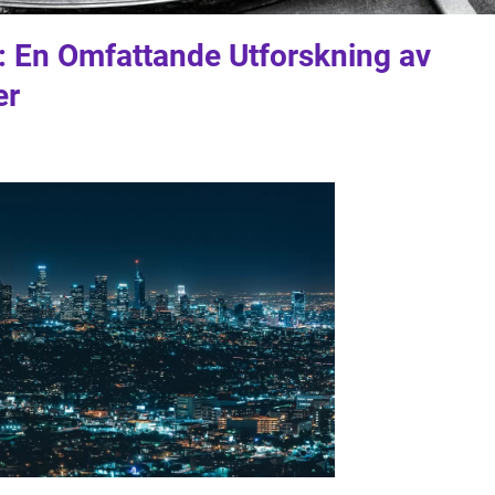
: En Omfattande Utforskning av
er