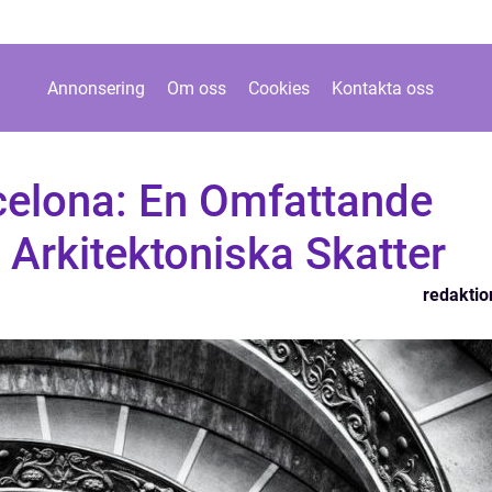
Annonsering
Om oss
Cookies
Kontakta oss
rcelona: En Omfattande
 Arkitektoniska Skatter
redaktio