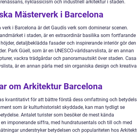
 renässans, nyklassicism och industriell arkitektur i staden.
ska Mästerverk i Barcelona
ka verk i Barcelona är det Gaudís verk som dominerar scenen.
ndmärket i staden, är en extraordinär basilika som fortfarande 
öjder, detaljbeklädda fasader och inspirerande interiör gör den t
er. Park Güell, som är en UNESCO-världsarvslista, är en annan
pturer, vackra trädgårdar och panoramautsikt över staden. Casa
slista, är en annan pärla med sin organiska design och kreativa
ar om Arkitektur Barcelona
 kvantitativt för att bättre förstå dess omfattning och betydels
nt som är kulturhistoriskt skyddade, kan man tydligt se
etydelse. Antalet turister som besöker de mest kända
 en imponerande siffra, med hundratusentals och till och med
mätningar understryker betydelsen och populariteten hos Arkitekt