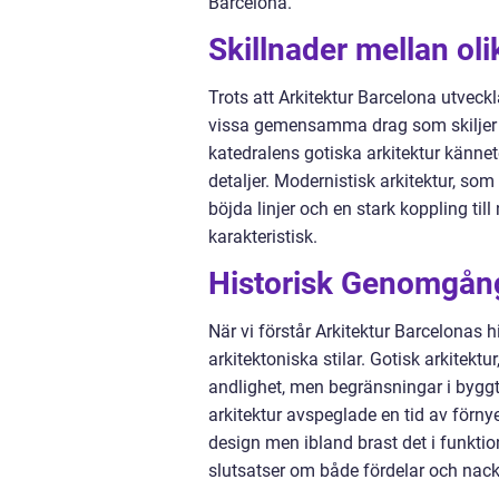
Barcelona.
Skillnader mellan ol
Trots att Arkitektur Barcelona utveckl
vissa gemensamma drag som skiljer si
katedralens gotiska arkitektur känn
detaljer. Modernistisk arkitektur, so
böjda linjer och en stark koppling til
karakteristisk.
Historisk Genomgång
När vi förstår Arkitektur Barcelonas 
arkitektoniska stilar. Gotisk arkitekt
andlighet, men begränsningar i bygg
arkitektur avspeglade en tid av förny
design men ibland brast det i funktio
slutsatser om både fördelar och nack