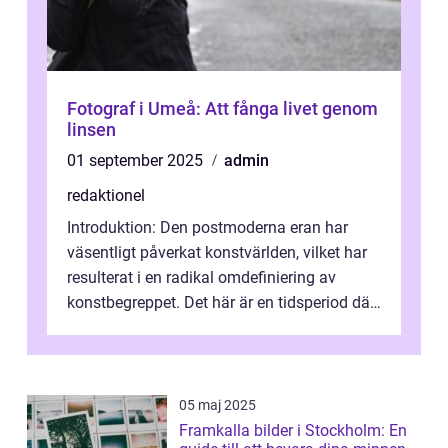
Fotograf i Umeå: Att fånga livet genom
linsen
01 september 2025
admin
redaktionel
Introduktion: Den postmoderna eran har
väsentligt påverkat konstvärlden, vilket har
resulterat i en radikal omdefiniering av
konstbegreppet. Det här är en tidsperiod där
traditionella konventioner ifr...
05 maj 2025
Framkalla bilder i Stockholm: En