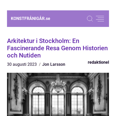
KONSTFRÅNIGÅR.
se
Arkitektur i Stockholm: En
Fascinerande Resa Genom Historien
och Nutiden
redaktionel
30 augusti 2023
Jon Larsson