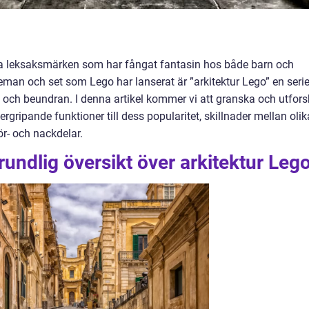
ra leksaksmärken som har fångat fantasin hos både barn och
eman och set som Lego har lanserat är ”arkitektur Lego” en seri
ch beundran. I denna artikel kommer vi att granska och utfor
vergripande funktioner till dess popularitet, skillnader mellan olik
ör- och nackdelar.
rundlig översikt över arkitektur Leg