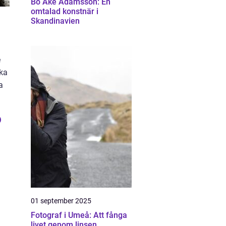
Bo Åke Adamsson: En
omtalad konstnär i
Skandinavien
e
ska
a
o
01 september 2025
Fotograf i Umeå: Att fånga
livet genom linsen