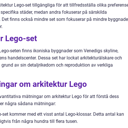
ektur Lego-set tillgängliga för att tillfredsställa olika preferens
å specifika städer, medan andra fokuserar på särskilda
en. Det finns också mindre set som fokuserar på mindre byggnade
r.
ur Lego-set
Lego-seten finns ikoniska byggnader som Venedigs skyline,
s handelscenter. Dessa set har lockat arkitekturälskare och
 grund av sin detaljrikedom och reproduktion av verkliga
ningar om arkitektur Lego
vantitativa mätningar om arkitektur Lego för att förstå dess
ljer några sådana mätningar:
go-set kommer med ett visst antal Lego-klossar. Detta antal kan
gtvis från några hundra till flera tusen.