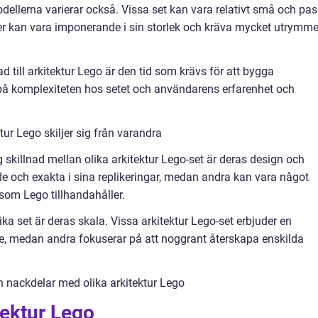
odellerna varierar också. Vissa set kan vara relativt små och pa
r kan vara imponerande i sin storlek och kräva mycket utrymm
d till arkitektur Lego är den tid som krävs för att bygga
 på komplexiteten hos setet och användarens erfarenhet och
tur Lego skiljer sig från varandra
g skillnad mellan olika arkitektur Lego-set är deras design och
ade och exakta i sina replikeringar, medan andra kan vara något
 som Lego tillhandahåller.
ka set är deras skala. Vissa arkitektur Lego-set erbjuder en
åde, medan andra fokuserar på att noggrant återskapa enskilda
h nackdelar med olika arkitektur Lego
tektur Lego