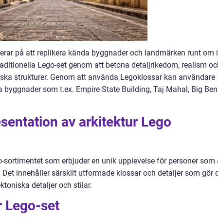
serar på att replikera kända byggnader och landmärken runt om i
 traditionella Lego-set genom att betona detaljrikedom, realism o
oniska strukturer. Genom att använda Legoklossar kan användare
 byggnader som t.ex. Empire State Building, Taj Mahal, Big Ben
esentation av arkitektur Lego
o-sortimentet som erbjuder en unik upplevelse för personer som 
. Det innehåller särskilt utformade klossar och detaljer som gör 
toniska detaljer och stilar.
r Lego-set