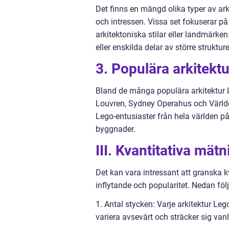
Det finns en mängd olika typer av arkit
och intressen. Vissa set fokuserar p
arkitektoniska stilar eller landmärk
eller enskilda delar av större strukture
3. Populära arkitekt
Bland de många populära arkitektur 
Louvren, Sydney Operahus och Världen
Lego-entusiaster från hela världen på
byggnader.
III. Kvantitativa mät
Det kan vara intressant att granska k
inflytande och popularitet. Nedan fö
1. Antal stycken: Varje arkitektur Le
variera avsevärt och sträcker sig vanli