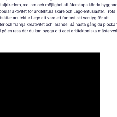
taljrikedom, realism och möjlighet att återskapa kända byggna
opulär aktivitet för arkitekturälskare och Lego-entusiaster. Trots
sätter arkitektur Lego att vara ett fantastiskt verktyg för att
ter och främja kreativitet och lärande. Så nästa gång du plockar
dd på en resa där du kan bygga ditt eget arkitektoniska mästerverk