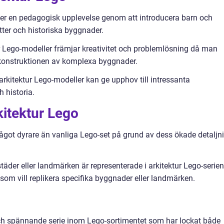
ger en pedagogisk upplevelse genom att introducera barn och
atter och historiska byggnader.
ur Lego-modeller främjar kreativitet och problemlösning då man
konstruktionen av komplexa byggnader.
kitektur Lego-modeller kan ge upphov till intressanta
h historia.
kitektur Lego
något dyrare än vanliga Lego-set på grund av dess ökade detaljn
städer eller landmärken är representerade i arkitektur Lego-serien
som vill replikera specifika byggnader eller landmärken.
och spännande serie inom Lego-sortimentet som har lockat både