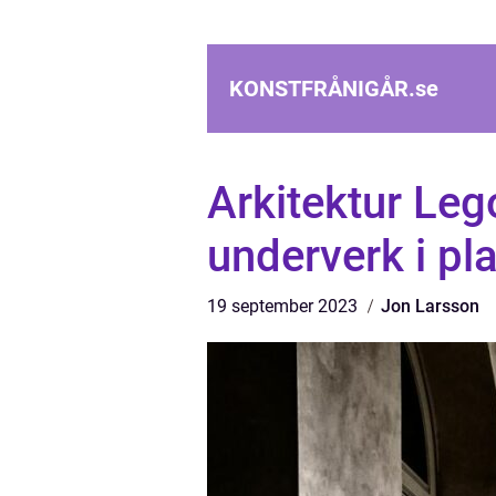
KONSTFRÅNIGÅR.
se
Arkitektur Le
underverk i pl
19 september 2023
Jon Larsson