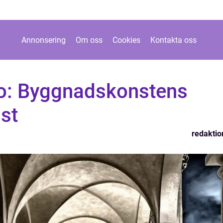
Annonsering
Om oss
Cookies
Kontakta oss
go: Byggnadskonstens
ast
redaktio