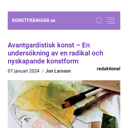
KONSTFRÅNIGÅR.
se
Avantgardistisk konst – En
undersökning av en radikal och
nyskapande konstform
redaktionel
07 januari 2024
Jon Larsson