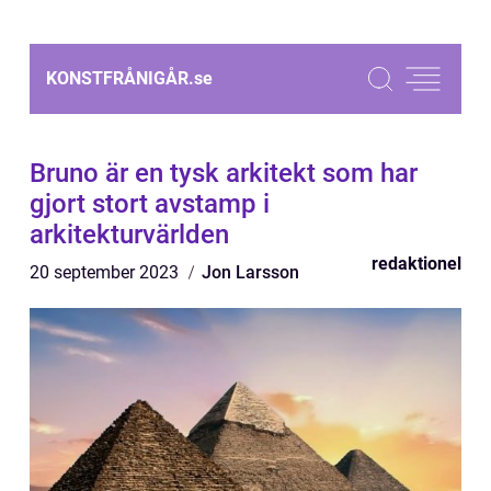
KONSTFRÅNIGÅR.
se
Bruno är en tysk arkitekt som har
gjort stort avstamp i
arkitekturvärlden
redaktionel
20 september 2023
Jon Larsson