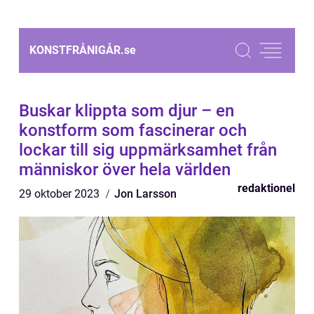
KONSTFRÅNIGÅR.
se
Buskar klippta som djur – en
konstform som fascinerar och
lockar till sig uppmärksamhet från
människor över hela världen
redaktionel
29 oktober 2023
Jon Larsson