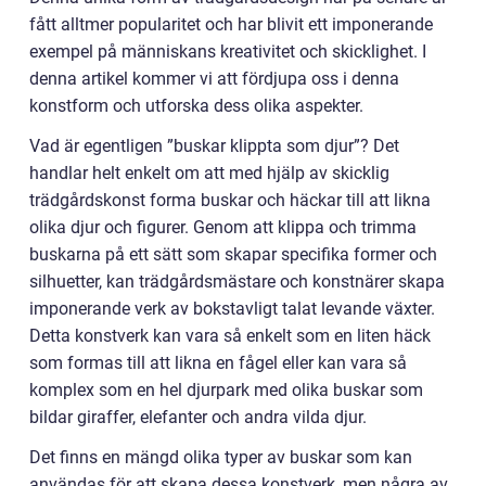
fått alltmer popularitet och har blivit ett imponerande
exempel på människans kreativitet och skicklighet. I
denna artikel kommer vi att fördjupa oss i denna
konstform och utforska dess olika aspekter.
Vad är egentligen ”buskar klippta som djur”? Det
handlar helt enkelt om att med hjälp av skicklig
trädgårdskonst forma buskar och häckar till att likna
olika djur och figurer. Genom att klippa och trimma
buskarna på ett sätt som skapar specifika former och
silhuetter, kan trädgårdsmästare och konstnärer skapa
imponerande verk av bokstavligt talat levande växter.
Detta konstverk kan vara så enkelt som en liten häck
som formas till att likna en fågel eller kan vara så
komplex som en hel djurpark med olika buskar som
bildar giraffer, elefanter och andra vilda djur.
Det finns en mängd olika typer av buskar som kan
användas för att skapa dessa konstverk, men några av