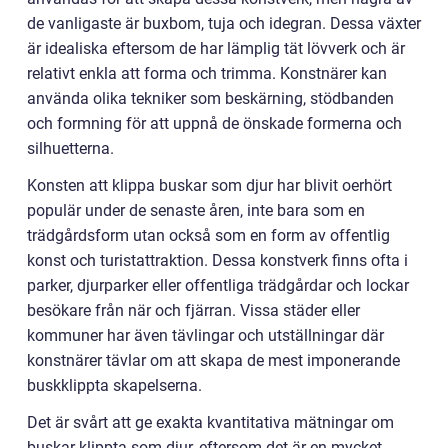
de vanligaste är buxbom, tuja och idegran. Dessa växter
är idealiska eftersom de har lämplig tät lövverk och är
relativt enkla att forma och trimma. Konstnärer kan
använda olika tekniker som beskärning, stödbanden
och formning för att uppnå de önskade formerna och
silhuetterna.
Konsten att klippa buskar som djur har blivit oerhört
populär under de senaste åren, inte bara som en
trädgårdsform utan också som en form av offentlig
konst och turistattraktion. Dessa konstverk finns ofta i
parker, djurparker eller offentliga trädgårdar och lockar
besökare från när och fjärran. Vissa städer eller
kommuner har även tävlingar och utställningar där
konstnärer tävlar om att skapa de mest imponerande
buskklippta skapelserna.
Det är svårt att ge exakta kvantitativa mätningar om
buskar klippta som djur, eftersom det är en mycket