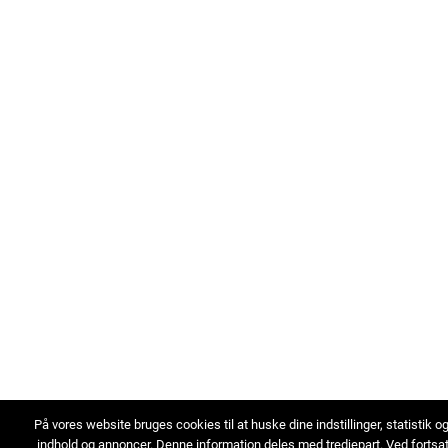
På vores website bruges cookies til at huske dine indstillinger, statistik o
indhold og annoncer. Denne information deles med tredjepart. Ved fortsa