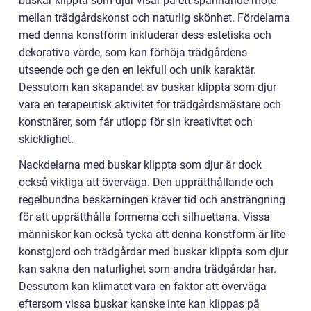
buskar klippta som djur visar på ett spännande möte
mellan trädgårdskonst och naturlig skönhet. Fördelarna
med denna konstform inkluderar dess estetiska och
dekorativa värde, som kan förhöja trädgårdens
utseende och ge den en lekfull och unik karaktär.
Dessutom kan skapandet av buskar klippta som djur
vara en terapeutisk aktivitet för trädgårdsmästare och
konstnärer, som får utlopp för sin kreativitet och
skicklighet.
Nackdelarna med buskar klippta som djur är dock
också viktiga att överväga. Den upprätthållande och
regelbundna beskärningen kräver tid och ansträngning
för att upprätthålla formerna och silhuettana. Vissa
människor kan också tycka att denna konstform är lite
konstgjord och trädgårdar med buskar klippta som djur
kan sakna den naturlighet som andra trädgårdar har.
Dessutom kan klimatet vara en faktor att överväga
eftersom vissa buskar kanske inte kan klippas på