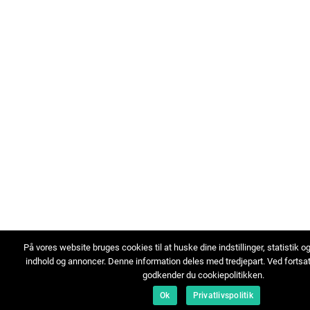
På vores website bruges cookies til at huske dine indstillinger, statistik o
indhold og annoncer. Denne information deles med tredjepart. Ved fortsa
godkender du cookiepolitikken.
Ok
Privatlivspolitik