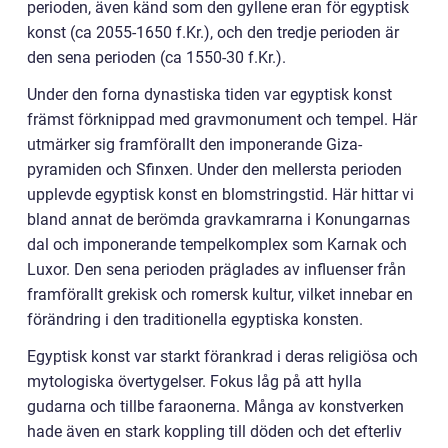
perioden, även känd som den gyllene eran för egyptisk
konst (ca 2055-1650 f.Kr.), och den tredje perioden är
den sena perioden (ca 1550-30 f.Kr.).
Under den forna dynastiska tiden var egyptisk konst
främst förknippad med gravmonument och tempel. Här
utmärker sig framförallt den imponerande Giza-
pyramiden och Sfinxen. Under den mellersta perioden
upplevde egyptisk konst en blomstringstid. Här hittar vi
bland annat de berömda gravkamrarna i Konungarnas
dal och imponerande tempelkomplex som Karnak och
Luxor. Den sena perioden präglades av influenser från
framförallt grekisk och romersk kultur, vilket innebar en
förändring i den traditionella egyptiska konsten.
Egyptisk konst var starkt förankrad i deras religiösa och
mytologiska övertygelser. Fokus låg på att hylla
gudarna och tillbe faraonerna. Många av konstverken
hade även en stark koppling till döden och det efterliv