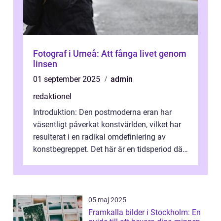
Fotograf i Umeå: Att fånga livet genom
linsen
01 september 2025
admin
redaktionel
Introduktion: Den postmoderna eran har
väsentligt påverkat konstvärlden, vilket har
resulterat i en radikal omdefiniering av
konstbegreppet. Det här är en tidsperiod där
traditionella konventioner ifr...
05 maj 2025
Framkalla bilder i Stockholm: En