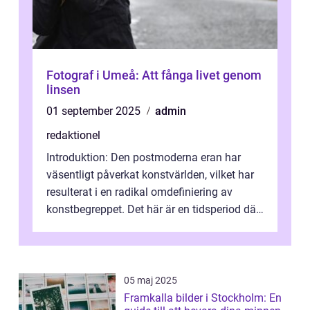
Fotograf i Umeå: Att fånga livet genom
linsen
01 september 2025
admin
redaktionel
Introduktion: Den postmoderna eran har
väsentligt påverkat konstvärlden, vilket har
resulterat i en radikal omdefiniering av
konstbegreppet. Det här är en tidsperiod där
traditionella konventioner ifr...
05 maj 2025
Framkalla bilder i Stockholm: En