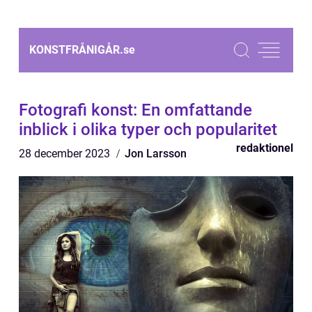
KONSTFRÅNIGÅR.
se
Fotografi konst: En omfattande
inblick i olika typer och popularitet
redaktionel
28 december 2023
Jon Larsson