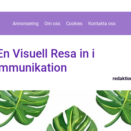
Annonsering
Om oss
Cookies
Kontakta oss
En Visuell Resa in i
ommunikation
redaktio