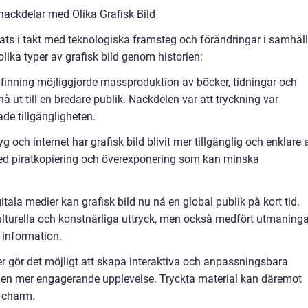
nackdelar med Olika Grafisk Bild
klats i takt med teknologiska framsteg och förändringar i samhäll
lika typer av grafisk bild genom historien:
pfinning möjliggjorde massproduktion av böcker, tidningar och
t nå ut till en bredare publik. Nackdelen var att tryckning var
ade tillgängligheten.
g och internet har grafisk bild blivit mer tillgänglig och enklare a
ed piratkopiering och överexponering som kan minska
la medier kan grafisk bild nu nå en global publik på kort tid.
ulturella och konstnärliga uttryck, men också medfört utmaninga
 information.
r gör det möjligt att skapa interaktiva och anpassningsbara
na en mer engagerande upplevelse. Tryckta material kan däremot
l charm.