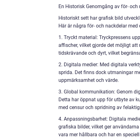
En Historisk Genomgång av för- och 
Historiskt sett har grafisk bild utvec
Här är några för- och nackdelar med o
1. Tryckt material: Tryckpressens up
affischer, vilket gjorde det möjligt at
tidskrävande och dyrt, vilket begräns
2. Digitala medier: Med digitala verkty
sprida. Det finns dock utmaningar m
uppmärksamhet och värde.
3. Global kommunikation: Genom digita
Detta har öppnat upp för utbyte av k
med censur och spridning av felaktig
4. Anpassningsbarhet: Digitala medie
grafiska bilder, vilket ger användar
vara mer hållbara och har en speciel