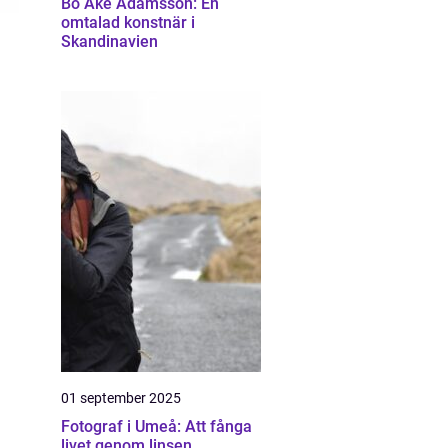
Bo Åke Adamsson: En
omtalad konstnär i
Skandinavien
01 september 2025
Fotograf i Umeå: Att fånga
livet genom linsen