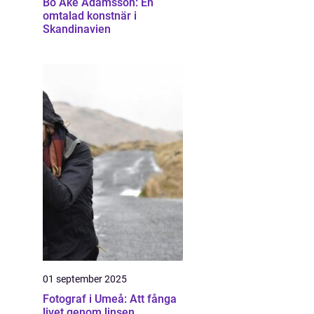
Bo Åke Adamsson: En
omtalad konstnär i
Skandinavien
01 september 2025
Fotograf i Umeå: Att fånga
livet genom linsen