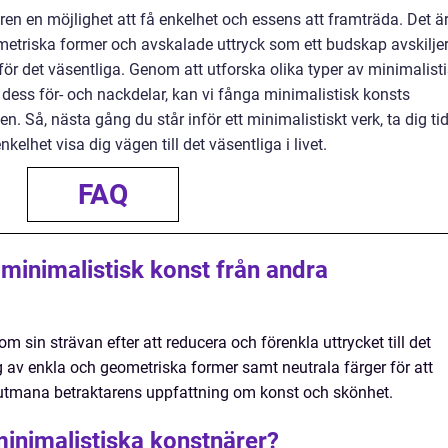
ren en möjlighet att få enkelhet och essens att framträda. Det ä
etriska former och avskalade uttryck som ett budskap avskilje
för det väsentliga. Genom att utforska olika typer av minimalist
 dess för- och nackdelar, kan vi fånga minimalistisk konsts
. Så, nästa gång du står inför ett minimalistiskt verk, ta dig ti
nkelhet visa dig vägen till det väsentliga i livet.
FAQ
 minimalistisk konst från andra
om sin strävan efter att reducera och förenkla uttrycket till det
 av enkla och geometriska former samt neutrala färger för att
utmana betraktarens uppfattning om konst och skönhet.
minimalistiska konstnärer?