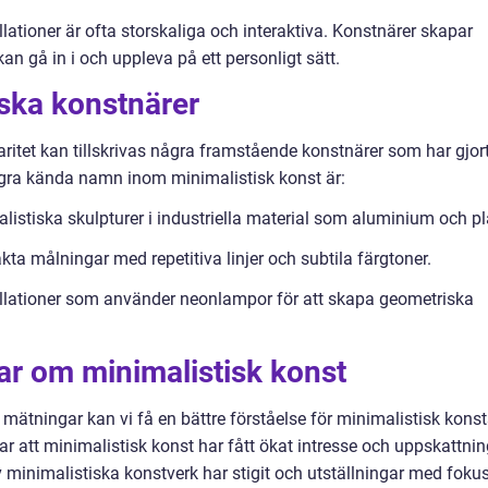
allationer är ofta storskaliga och interaktiva. Konstnärer skapar
n gå in i och uppleva på ett personligt sätt.
iska konstnärer
ritet kan tillskrivas några framstående konstnärer som har gjor
ågra kända namn inom minimalistisk konst är:
istiska skulpturer i industriella material som aluminium och pl
kta målningar med repetitiva linjer och subtila färgtoner.
tallationer som använder neonlampor för att skapa geometriska
ar om minimalistisk konst
 mätningar kan vi få en bättre förståelse för minimalistisk kons
sar att minimalistisk konst har fått ökat intresse och uppskattni
 minimalistiska konstverk har stigit och utställningar med foku