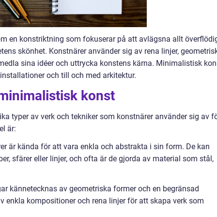
m en konstriktning som fokuserar på att avlägsna allt överflödi
tens skönhet. Konstnärer använder sig av rena linjer, geometris
rmedla sina idéer och uttrycka konstens kärna. Minimalistisk kon
nstallationer och till och med arkitektur.
minimalistisk konst
ika typer av verk och tekniker som konstnärer använder sig av f
l är:
rer är kända för att vara enkla och abstrakta i sin form. De kan
 sfärer eller linjer, och ofta är de gjorda av material som stål,
ngar kännetecknas av geometriska former och en begränsad
v enkla kompositioner och rena linjer för att skapa verk som