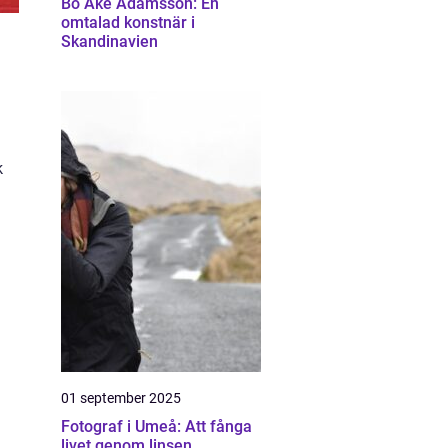
Bo Åke Adamsson: En
omtalad konstnär i
Skandinavien
k
01 september 2025
Fotograf i Umeå: Att fånga
livet genom linsen