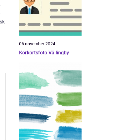
r
r
isk
d
06 november 2024
Körkortsfoto Vällingby