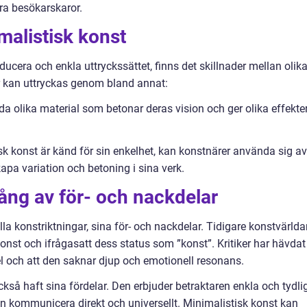
ora besökarskaror.
malistisk konst
cera och enkla uttryckssättet, finns det skillnader mellan olik
r kan uttryckas genom bland annat:
a olika material som betonar deras vision och ger olika effekte
sk konst är känd för sin enkelhet, kan konstnärer använda sig av
kapa variation och betoning i sina verk.
ång av för- och nackdelar
la konstriktningar, sina för- och nackdelar. Tidigare konstvärlda
 konst och ifrågasatt dess status som ”konst”. Kritiker har hävdat
kel och att den saknar djup och emotionell resonans.
ckså haft sina fördelar. Den erbjuder betraktaren enkla och tydli
an kommunicera direkt och universellt. Minimalistisk konst kan