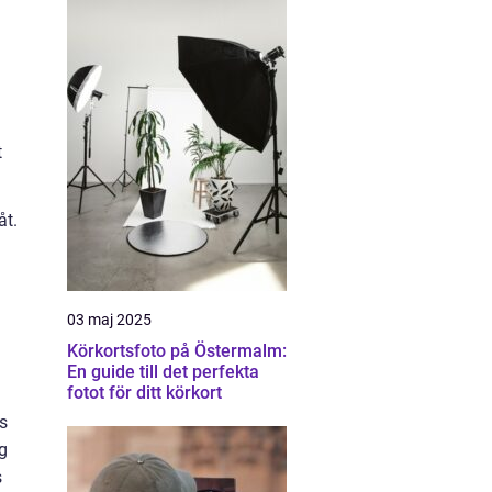
t
åt.
03 maj 2025
Körkortsfoto på Östermalm:
En guide till det perfekta
fotot för ditt körkort
ts
ng
s