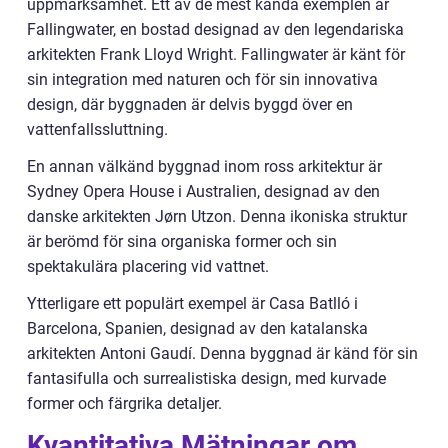
uppmärksamhet. Ett av de mest kända exemplen är
Fallingwater, en bostad designad av den legendariska
arkitekten Frank Lloyd Wright. Fallingwater är känt för
sin integration med naturen och för sin innovativa
design, där byggnaden är delvis byggd över en
vattenfallssluttning.
En annan välkänd byggnad inom ross arkitektur är
Sydney Opera House i Australien, designad av den
danske arkitekten Jørn Utzon. Denna ikoniska struktur
är berömd för sina organiska former och sin
spektakulära placering vid vattnet.
Ytterligare ett populärt exempel är Casa Batlló i
Barcelona, Spanien, designad av den katalanska
arkitekten Antoni Gaudí. Denna byggnad är känd för sin
fantasifulla och surrealistiska design, med kurvade
former och färgrika detaljer.
Kvantitativa Mätningar om