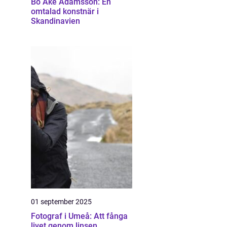
Bo Åke Adamsson: En
omtalad konstnär i
Skandinavien
01 september 2025
Fotograf i Umeå: Att fånga
livet genom linsen