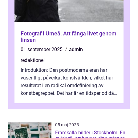
Fotograf i Umeå: Att fånga livet genom
linsen
01 september 2025
admin
redaktionel
Introduktion: Den postmoderna eran har
väsentligt påverkat konstvärlden, vilket har
resulterat i en radikal omdefiniering av
konstbegreppet. Det här är en tidsperiod där
traditionella konventioner ifr...
05 maj 2025
Framkalla bilder i Stockholm: En