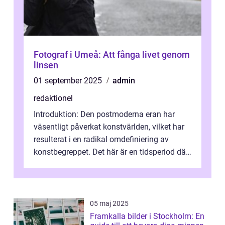
Fotograf i Umeå: Att fånga livet genom
linsen
01 september 2025
admin
redaktionel
Introduktion: Den postmoderna eran har
väsentligt påverkat konstvärlden, vilket har
resulterat i en radikal omdefiniering av
konstbegreppet. Det här är en tidsperiod där
traditionella konventioner ifr...
05 maj 2025
Framkalla bilder i Stockholm: En